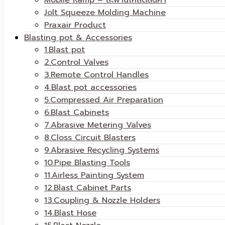
Mobile Ramp – สะพานโหลดสินค้า
Jolt Squeeze Molding Machine
Praxair Product
Blasting pot & Accessories
1.Blast pot
2.Control Valves
3.Remote Control Handles
4.Blast pot accessories
5.Compressed Air Preparation
6.Blast Cabinets
7.Abrasive Metering Valves
8.Closs Circuit Blasters
9.Abrasive Recycling Systems
10.Pipe Blasting Tools
11.Airless Painting System
12.Blast Cabinet Parts
13.Coupling & Nozzle Holders
14.Blast Hose