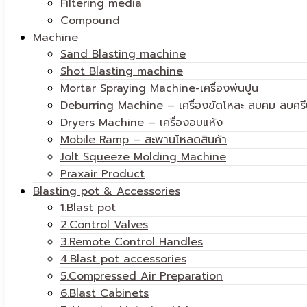
Filtering media
Compound
Machine
Sand Blasting machine
Shot Blasting machine
Mortar Spraying Machine-เครื่องพ่นปูน
Deburring Machine – เครื่องขัดโหละ ลบคม ลบครี
Dryers Machine – เครื่องอบแห้ง
Mobile Ramp – สะพานโหลดสินค้า
Jolt Squeeze Molding Machine
Praxair Product
Blasting pot & Accessories
1.Blast pot
2.Control Valves
3.Remote Control Handles
4.Blast pot accessories
5.Compressed Air Preparation
6.Blast Cabinets