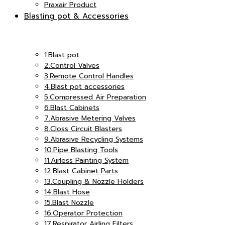
Praxair Product
Blasting pot & Accessories
เอ็ม
แอนด์
1.Blast pot
2.Control Valves
3.Remote Control Handles
อินเตอร์
4.Blast pot accessories
5.Compressed Air Preparation
เอ็ม
6.Blast Cabinets
7.Abrasive Metering Valves
8.Closs Circuit Blasters
9.Abrasive Recycling Systems
จำกัด
10.Pipe Blasting Tools
อินเตอร์
11.Airless Painting System
12.Blast Cabinet Parts
13.Coupling & Nozzle Holders
14.Blast Hose
15.Blast Nozzle
16.Operator Protection
จำกัด
17.Respirator Airling Filters