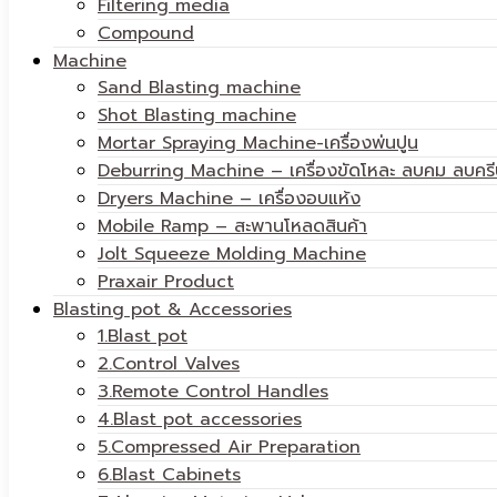
Filtering media
Compound
Machine
Sand Blasting machine
Shot Blasting machine
Mortar Spraying Machine-เครื่องพ่นปูน
Deburring Machine – เครื่องขัดโหละ ลบคม ลบครี
Dryers Machine – เครื่องอบแห้ง
Mobile Ramp – สะพานโหลดสินค้า
Jolt Squeeze Molding Machine
Praxair Product
Blasting pot & Accessories
1.Blast pot
2.Control Valves
3.Remote Control Handles
4.Blast pot accessories
5.Compressed Air Preparation
6.Blast Cabinets