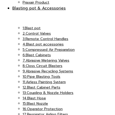
Praxair Product
Blasting pot & Accessories
เอ็ม
แอนด์
1.Blast pot
2.Control Valves
3.Remote Control Handles
อินเตอร์
4.Blast pot accessories
5.Compressed Air Preparation
เอ็ม
6.Blast Cabinets
7.Abrasive Metering Valves
8.Closs Circuit Blasters
9.Abrasive Recycling Systems
จำกัด
10.Pipe Blasting Tools
อินเตอร์
11.Airless Painting System
12.Blast Cabinet Parts
13.Coupling & Nozzle Holders
14.Blast Hose
15.Blast Nozzle
16.Operator Protection
จำกัด
17.Respirator Airling Filters