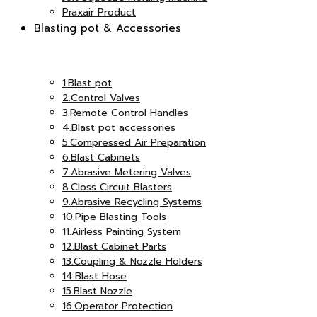
Praxair Product
Blasting pot & Accessories
เอ็ม
แอนด์
1.Blast pot
2.Control Valves
3.Remote Control Handles
อินเตอร์
4.Blast pot accessories
5.Compressed Air Preparation
เอ็ม
6.Blast Cabinets
7.Abrasive Metering Valves
8.Closs Circuit Blasters
9.Abrasive Recycling Systems
จำกัด
10.Pipe Blasting Tools
อินเตอร์
11.Airless Painting System
12.Blast Cabinet Parts
13.Coupling & Nozzle Holders
14.Blast Hose
15.Blast Nozzle
16.Operator Protection
จำกัด