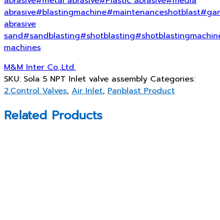
abrasive
#metal abrasive
#Plastic abrasive
#media
abrasive
#blastingmachine
#maintenanceshotblast
#gar
abrasive
sand
#sandblasting
#shotblasting
#shotblastingmachin
machines
M&M Inter Co.,Ltd.
SKU:
Sola 5 NPT Inlet valve assembly
Categories:
2.Control Valves
,
Air Inlet
,
Panblast Product
Related Products