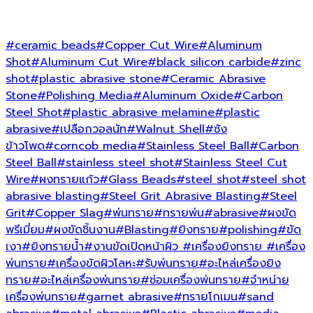
#ceramic beads
#Copper Cut Wire
#Aluminum
Shot
#Aluminum Cut Wire
#black silicon carbide
#zinc
shot
#plastic abrasive stone
#Ceramic Abrasive
Stone
#Polishing Media
#Aluminum Oxide
#Carbon
Steel Shot
#plastic abrasive melamine
#plastic
abrasive
#เปลือกวอลนัท
#Walnut Shell
#ซัง
ข้าวโพด
#corncob media
#Stainless Steel Ball
#Carbon
Steel Ball
#stainless steel shot
#Stainless Steel Cut
Wire
#ผงทรายแก้ว
#Glass Beads
#steel shot
#steel shot
abrasive blasting
#Steel Grit Abrasive Blasting
#Steel
Grit
#Copper Slag
#พ่นทราย
#ทรายพ่น
#abrasive
#ผงขัด
พรีเมี่ยม
#ผงขัดชิ้นงาน
#Blasting
#ยิงทราย
#polishing
#ขัด
เงา
#ยิงทรายน้ำ
#งานขัดเปิดหน้าผิว
#เครื่องยิงทราย
#เครื่อง
พ่นทราย
#เครื่องขัดผิวโลหะ
#รับพ่นทราย
#อะไหล่เครื่องยิง
ทราย
#อะไหล่เครื่องพ่นทราย
#ซ่อมเครื่องพ่นทราย
#จำหน่าย
เครื่องพ่นทราย
#garnet abrasive
#ทรายโกเมน
#sand