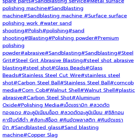
spare parts
#Sandblasting service
#Metal surface
polishing machine
#Sandblasting
machine
#Sandblasting machine
#Surface surface
polishing work
#water sand
shooting
#Polish
#polishing
#sand
shooting
#Blasting
#Polishing powder
#Premium
polishing
powder
#abrasive
#Sandblasting
#Sandblasting
#Steel
Grit
#Steel Grit Abrasive Blasting
#steel shot abrasive
blasting
#steel shot
#Glass Beads
#Glass
Beads
#Stainless Steel Cut Wire
#stainless steel
shot
#Carbon Steel Ball
#Stainless Steel Ball
#corncob
media
#Corn Cob
#Walnut Shell
#Walnut Shell
#plastic
abrasive
#Carbon Steel Shot
#Aluminum
Oxide
#Polishing Media
#เม็ดเซรามิก
#ลวดตัด
ทองแดง
#อะลูมิเนียมช็อต
#ลวดตัดอะลูมิเนียม
#ซิลิกอน
คาร์ไบด์สีดำ
#สังกะสีช็อต
#หินขัดพลาสติก
#หินขัดเซรา
มิก
#Sandblasted glass
#Sand blasting
machine
#Copper Slag