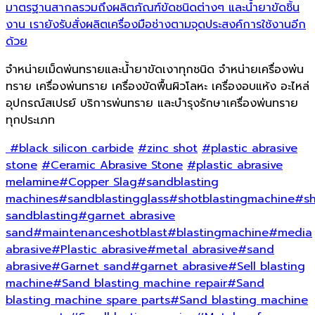
มาตรฐานสากลรวมถึงผลิตภัณฑ์ขัดชนิดต่างๆ และน้ำยาขัดชิ้น
งาน เรายังรับสั่งผลิตเครื่องมือช่างตามจุดประสงค์การใช้งานอีก
ด้วย
จำหน่ายเม็ดพ่นทรายและน้ำยาขัดเงาทุกชนิด จำหน่ายเครื่องพ่น
ทราย เครื่องพ่นทราย เครื่องขัดพื้นผิวโลหะ เครื่องอบแห้ง อะไหล่
อุปกรณ์สเปรย์ บริการพ่นทราย และบำรุงรักษาเครื่องพ่นทราย
ทุกประเภท
#black silicon carbide
#zinc shot
#plastic abrasive
stone
#Ceramic Abrasive Stone
#plastic abrasive
melamine
#Copper Slag
#sandblasting
machines
#sandblastingglass
#shotblastingmachine
#sh
sandblasting
#garnet abrasive
sand
#maintenanceshotblast
#blastingmachine
#media
abrasive
#Plastic abrasive
#metal abrasive
#sand
abrasive
#Garnet sand
#garnet abrasive
#Sell blasting
machine
#Sand blasting machine repair
#Sand
blasting machine spare parts
#Sand blasting machine