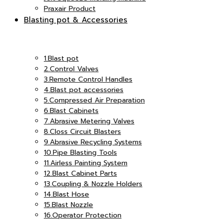
Praxair Product
Blasting pot & Accessories
เอ็ม
แอนด์
1.Blast pot
2.Control Valves
3.Remote Control Handles
อินเตอร์
4.Blast pot accessories
5.Compressed Air Preparation
เอ็ม
6.Blast Cabinets
7.Abrasive Metering Valves
8.Closs Circuit Blasters
9.Abrasive Recycling Systems
จำกัด
10.Pipe Blasting Tools
อินเตอร์
11.Airless Painting System
12.Blast Cabinet Parts
13.Coupling & Nozzle Holders
14.Blast Hose
15.Blast Nozzle
16.Operator Protection
จำกัด