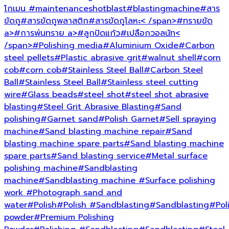
โกเมน
#maintenanceshotblast
#blastingmachine
#สาร
ขัดถู
#สารขัดถูพลาสติก
#สารขัดถูโลหะ< /span>
#ทรายขัด
a>
#การพ่นทราย a>
#ลูกปัดแก้ว
#เปลือกวอลนัท<
/span>
#Polishing media
#Aluminium Oxide
#Carbon
steel pellets
#Plastic abrasive grit
#walnut shell
#corn
cob
#corn cob
#Stainless Steel Ball
#Carbon Steel
Ball
#Stainless Steel Ball
#Stainless steel cutting
wire
#Glass beads
#steel shot
#steel shot abrasive
blasting
#Steel Grit Abrasive Blasting
#Sand
polishing
#Garnet sand
#Polish Garnet
#Sell spraying
machine
#Sand blasting machine repair
#Sand
blasting machine spare parts
#Sand blasting machine
spare parts
#Sand blasting service
#Metal surface
polishing machine
#Sandblasting
machine
#Sandblasting machine
#Surface polishing
work
#Photograph sand and
water
#Polish
#Polish
#Sandblasting
#Sandblasting
#Pol
powder
#Premium Polishing