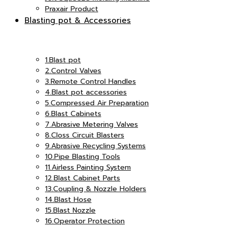
Praxair Product
Blasting pot & Accessories
เอ็ม
แอนด์
1.Blast pot
2.Control Valves
3.Remote Control Handles
อินเตอร์
4.Blast pot accessories
5.Compressed Air Preparation
เอ็ม
6.Blast Cabinets
7.Abrasive Metering Valves
8.Closs Circuit Blasters
9.Abrasive Recycling Systems
จำกัด
10.Pipe Blasting Tools
อินเตอร์
11.Airless Painting System
12.Blast Cabinet Parts
13.Coupling & Nozzle Holders
14.Blast Hose
15.Blast Nozzle
16.Operator Protection
จำกัด