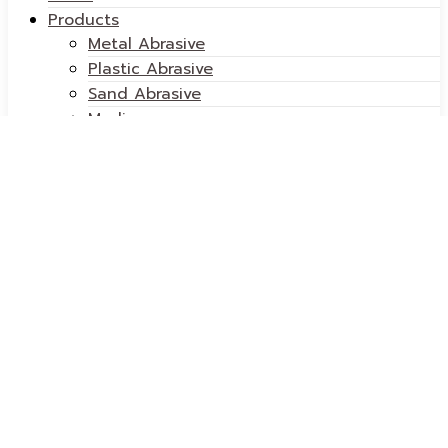
Products
Metal Abrasive
Plastic Abrasive
Sand Abrasive
Media
Filtering media
Compound
Machine
Sand Blasting machine
Shot Blasting machine
Mortar Spraying Machine-เครื่องพ่นปูน
Deburring Machine – เครื่องขัดโหละ ลบคม ลบ
ครีบ
Dryers Machine – เครื่องอบแห้ง
Mobile Ramp – สะพานโหลดสินค้า
Jolt Squeeze Molding Machine
Praxair Product
Blasting pot & Accessories