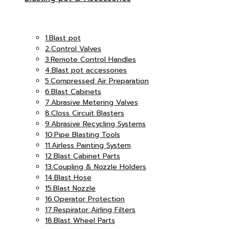
เอ็ม
แอนด์
1.Blast pot
2.Control Valves
3.Remote Control Handles
4.Blast pot accessories
อินเตอร์
5.Compressed Air Preparation
เอ็ม
6.Blast Cabinets
7.Abrasive Metering Valves
8.Closs Circuit Blasters
9.Abrasive Recycling Systems
10.Pipe Blasting Tools
จำกัด
อินเตอร์
11.Airless Painting System
12.Blast Cabinet Parts
13.Coupling & Nozzle Holders
14.Blast Hose
15.Blast Nozzle
16.Operator Protection
จำกัด
17.Respirator Airling Filters
18.Blast Wheel Parts