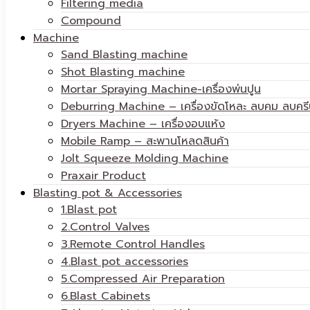
Filtering media
Compound
Machine
Sand Blasting machine
Shot Blasting machine
Mortar Spraying Machine-เครื่องพ่นปูน
Deburring Machine – เครื่องขัดโหละ ลบคม ลบครี
Dryers Machine – เครื่องอบแห้ง
Mobile Ramp – สะพานโหลดสินค้า
Jolt Squeeze Molding Machine
Praxair Product
Blasting pot & Accessories
1.Blast pot
2.Control Valves
3.Remote Control Handles
4.Blast pot accessories
5.Compressed Air Preparation
6.Blast Cabinets