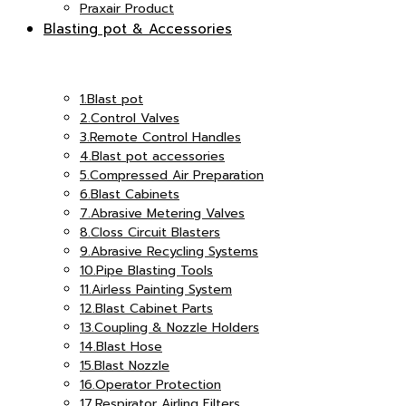
Praxair Product
Blasting pot & Accessories
เอ็ม
แอนด์
1.Blast pot
2.Control Valves
3.Remote Control Handles
อินเตอร์
4.Blast pot accessories
5.Compressed Air Preparation
เอ็ม
6.Blast Cabinets
7.Abrasive Metering Valves
8.Closs Circuit Blasters
9.Abrasive Recycling Systems
จำกัด
10.Pipe Blasting Tools
อินเตอร์
11.Airless Painting System
12.Blast Cabinet Parts
13.Coupling & Nozzle Holders
14.Blast Hose
15.Blast Nozzle
16.Operator Protection
จำกัด
17.Respirator Airling Filters